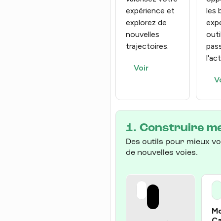
expérience et
les
explorez de
expe
nouvelles
outi
trajectoires.
pass
l'ac
Voir
V
1. Construire m
Des outils pour mieux vo
de nouvelles voies.
M
Ca