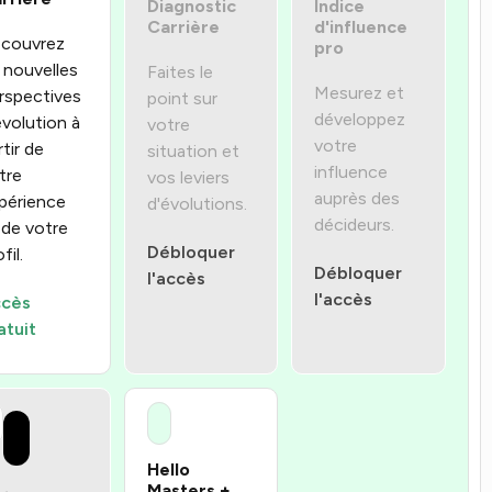
Diagnostic
Indice
Carrière
d'influence
couvrez
pro
 nouvelles
Faites le
Mesurez et
rspectives
point sur
développez
évolution à
votre
votre
rtir de
situation et
influence
tre
vos leviers
auprès des
périence
d'évolutions.
décideurs.
 de votre
Débloquer
fil.
Débloquer
l'accès
l'accès
cès
atuit
Hello
Masters +