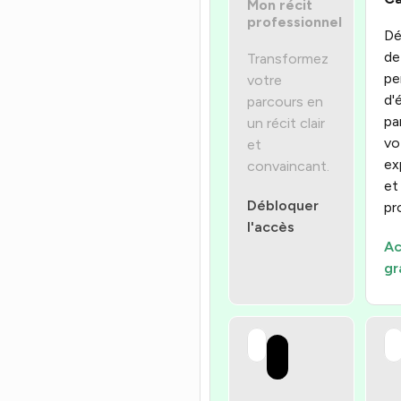
Mon récit
professionnel
Dé
de
Transformez
pe
votre
d'
parcours en
pa
un récit clair
vo
et
ex
convaincant.
et
Débloquer
pro
l'accès
Ac
gr