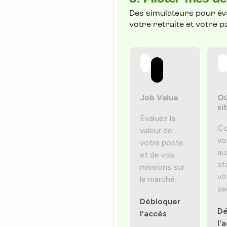
Des simulateurs pour éva
votre retraite et votre p
Job Value
Où
si
Évaluez la
Co
valeur de
vo
votre poste
au
et de vos
st
missions sur
vo
le marché.
se
Débloquer
Dé
l'accès
l'