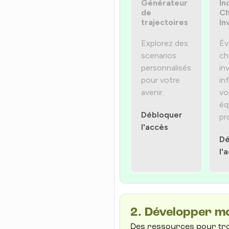
Générateur
In
de
Ch
trajectoires
In
Explorez des
Év
scenarios
ch
personnalisés
inv
pour votre
in
avenir.
vo
éq
Débloquer
pr
l'accès
Dé
l'
2. Développer mo
Des ressources pour trou