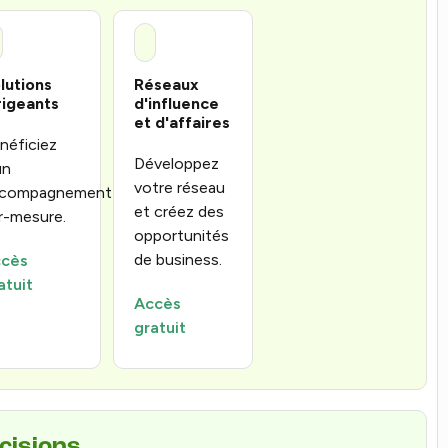
lutions
Réseaux
rigeants
d'influence
et d'affaires
néficiez
Développez
un
votre réseau
compagnement
et créez des
r-mesure.
opportunités
de business.
cès
atuit
Accès
gratuit
écisions