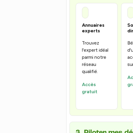
Annuaires
So
experts
di
Trouvez
Bé
l'expert idéal
d'
parmi notre
ac
réseau
su
qualifié.
Ac
Accès
gr
gratuit
3. Piloter mes d