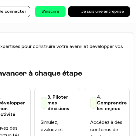
Se connecter
S'inscrire
Je suis une entreprise
expertises pour construire votre avenir et développer vos
 avancer à chaque étape
.
3. Piloter
4.
Développer
mes
Comprendre
mon
décisions
les enjeux
ctivité
Simulez,
Accédez à des
uvez des
évaluez et
contenus de
ortunités,