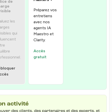
dice de
arge
Préparez vos
visible
entretiens
aluez les
avec nos
arges
agents IA
isibles qui
Maestro et
fluencent
Clarity.
tre
Accès
uilibre
gratuit
ofessionnel.
bloquer
accès
n activité
ver des clients, des partenaires et des experts, et