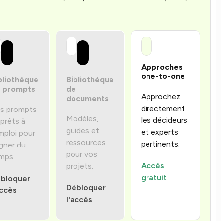
Approches
one-to-one
bliothèque
Bibliothèque
 prompts
de
Approchez
documents
directement
s prompts
Modèles,
les décideurs
 prêts à
guides et
et experts
emploi pour
ressources
pertinents.
gner du
pour vos
mps.
Accès
projets.
gratuit
bloquer
Débloquer
accès
l'accès