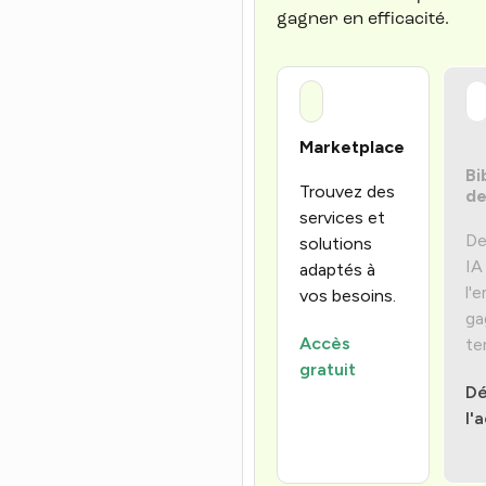
gagner en efficacité.
Marketplace
Bi
Trouvez des
de
services et
De
solutions
IA
adaptés à
l'
vos besoins.
ga
Accès
te
gratuit
Dé
l'