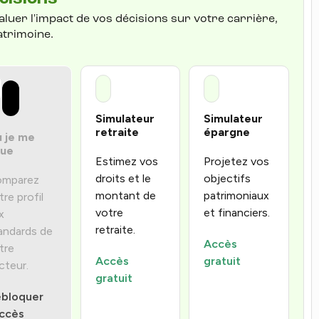
luer l'impact de vos décisions sur votre carrière,
atrimoine.
Simulateur
Simulateur
retraite
épargne
 je me
tue
Estimez vos
Projetez vos
droits et le
objectifs
mparez
montant de
patrimoniaux
tre profil
votre
et financiers.
x
retraite.
andards de
Accès
tre
Accès
gratuit
cteur.
gratuit
bloquer
accès