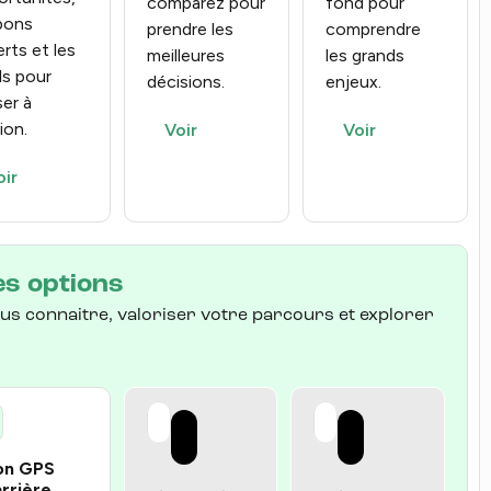
comparez pour
fond pour
 bons
prendre les
comprendre
rts et les
meilleures
les grands
ls pour
décisions.
enjeux.
er à
tion.
Voir
Voir
oir
es options
us connaitre, valoriser votre parcours et explorer
on GPS
rrière