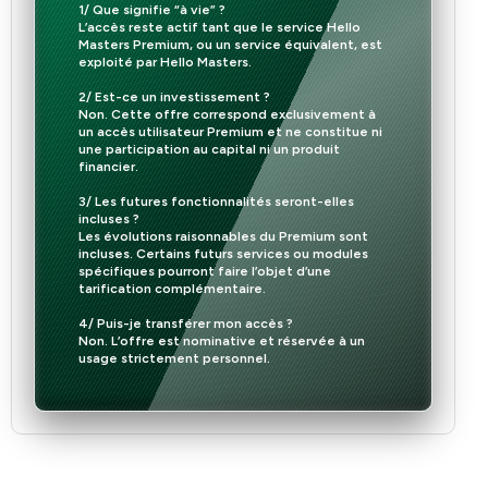
1/ Que signifie “à vie” ?
L’accès reste actif tant que le service Hello
Masters Premium, ou un service équivalent, est
exploité par Hello Masters.
2/ Est-ce un investissement ?
Non. Cette offre correspond exclusivement à
un accès utilisateur Premium et ne constitue ni
une participation au capital ni un produit
financier.
3/ Les futures fonctionnalités seront-elles
incluses ?
Les évolutions raisonnables du Premium sont
incluses. Certains futurs services ou modules
spécifiques pourront faire l’objet d’une
tarification complémentaire.
4/ Puis-je transférer mon accès ?
Non. L’offre est nominative et réservée à un
usage strictement personnel.