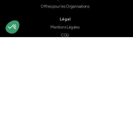
Offres pour les Organisations
Légal
Mentions Légales
CGU
CGU deals
CGV
Politique de confidentialité
Politique de cookies
Partenaires
Nos partenaires
Faites rayonner votre organisation et rejoignez Hello Masters
Développez votre activité en accédant aux bons décideurs, au bon
moment.
Association ou Start-up, pourquoi développer sa présence sur Hello
Masters ?