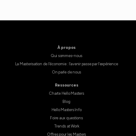
À propos
Qui sommes-nous
La Masterisation de l’économie : l’avenir passe par l’expérience
On parle de nous
Ressources
Charte Hello Masters
Blog
Hello Masters Info
Foire aux questions
Trends at Work
Offres pour les Masters